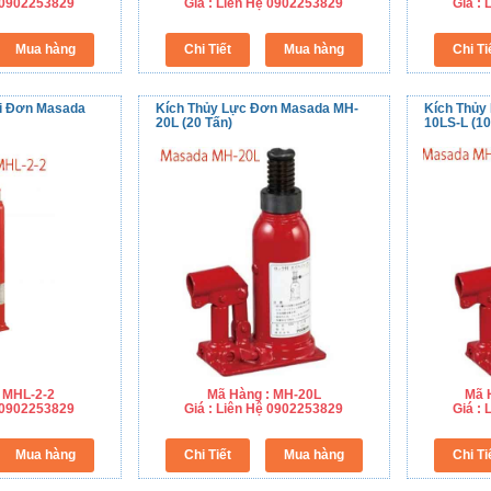
ệ 0902253829
Giá : Liên Hệ 0902253829
Giá :
i Đơn Masada
Kích Thủy Lực Đơn Masada MH-
Kích Thủy
20L (20 Tấn)
10LS-L (10
 MHL-2-2
Mã Hàng : MH-20L
Mã 
ệ 0902253829
Giá : Liên Hệ 0902253829
Giá :