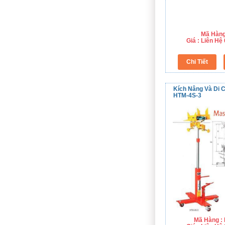
Mã Hàng
Giá : Liên H
Kích Nâng Và Di 
HTM-4S-3
Mã Hàng :