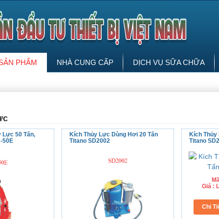
SẢN PHẨM
NHÀ CUNG CẤP
DỊCH VỤ SỮA CHỮA
ực
 Lực 50 Tấn,
Kích Thủy Lực Dùng Hơi 20 Tấn
Kích Thủy
J-50E
Titano SD2002
Titano SD
Mã
Giá :