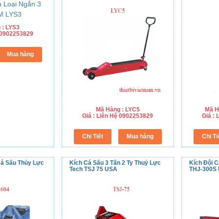
 : LYS3
ệ 0902253829
Mã Hàng : LYC5
Mã H
Giá : Liên Hệ 0902253829
Giá :
Cá Sấu Thủy Lực
Kích Cá Sấu 3 Tấn 2 Ty Thuỷ Lực
Kích Đội 
Tech TSJ 75 USA
THJ-300S 