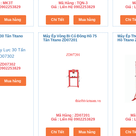
 : MK3T
Mã Hàng : TQN-3
M
ệ 0902253829
Giá : Liên Hệ 0902253829
Giá :
30 Tấn Titano
Máy Ép Vòng Bi Có Đồng Hồ 75
Máy Ép Th
Tấn Titano ZD07201
Hồ Titano
 ZD07302
ệ 0902253829
Mã Hàng : ZD07201
Mã
Giá : Liên Hệ 0902253829
Giá :