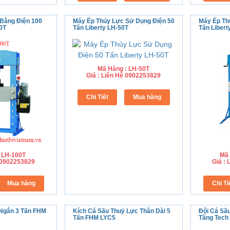
Bằng Điện 100
Máy Ép Thủy Lực Sử Dụng Điện 50
Máy Ép Th
0T
Tấn Liberty LH-50T
Tấn Libert
Mã Hàng : LH-50T
Giá : Liên Hệ 0902253829
 LH-100T
Mã 
ệ 0902253829
Giá :
 Ngắn 3 Tấn FHM
Kích Cá Sấu Thuỷ Lực Thân Dài 5
Đội Cá Sấ
Tấn FHM LYC5
Tầng Tech