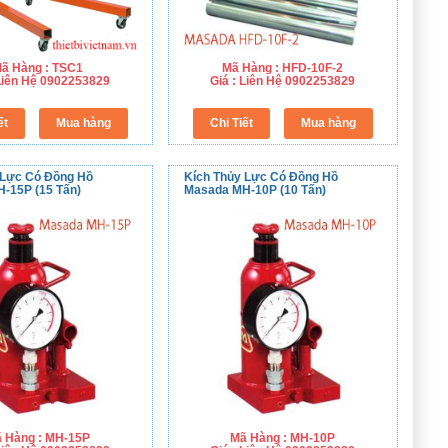
ã Hàng : TSC1
Mã Hàng : HFD-10F-2
 Liên Hệ 0902253829
Giá : Liên Hệ 0902253829
 Lực Có Đồng Hồ
Kích Thủy Lực Có Đồng Hồ
-15P (15 Tấn)
Masada MH-10P (10 Tấn)
 Hàng : MH-15P
Mã Hàng : MH-10P