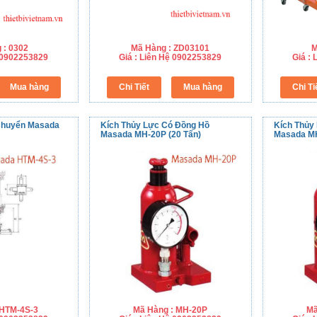
 : 0302
Mã Hàng : ZD03101
M
ệ 0902253829
Giá : Liên Hệ 0902253829
Giá :
Chuyển Masada
Kích Thủy Lực Có Đồng Hồ
Kích Thủy
Masada MH-20P (20 Tấn)
Masada MH
 HTM-4S-3
Mã Hàng : MH-20P
Mã