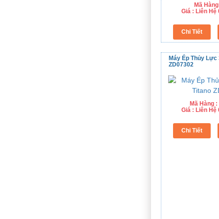
Mã Hàng
Giá : Liên H
Máy Ép Thủy Lực 
ZD07302
Mã Hàng :
Giá : Liên H