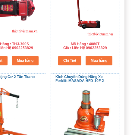
Hàng : THJ-300S
Mã Hàng : 4080T
 Liên Hệ 0902253829
Giá : Liên Hệ 0902253829
ộng Cơ 2 Tấn Titano
Kích Chuyên Dùng Nâng Xe
Forklift MASADA HFD-10F-2