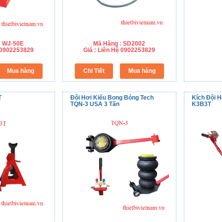
: WJ-50E
Mã Hàng : SD2002
ệ 0902253829
Giá : Liên Hệ 0902253829
T
Đội Hơi Kiểu Bong Bóng Tech
Kích Đội H
TQN-3 USA 3 Tấn
K3B3T