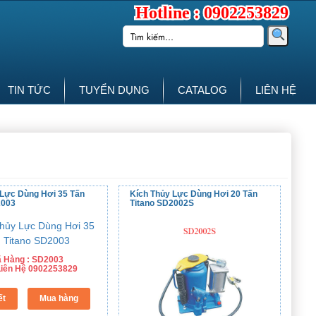
Hotline : 0902253829
TIN TỨC
TUYỂN DỤNG
CATALOG
LIÊN HỆ
 Lực Dùng Hơi 35 Tấn
Kích Thủy Lực Dùng Hơi 20 Tấn
2003
Titano SD2002S
 Hàng : SD2003
 Liên Hệ 0902253829