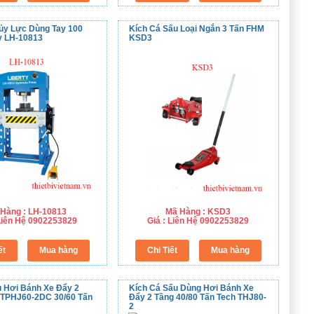
ủy Lực Dùng Tay 100
Kích Cá Sấu Loại Ngắn 3 Tấn FHM
y LH-10813
KSD3
Hàng : LH-10813
Mã Hàng : KSD3
 Liên Hệ 0902253829
Giá : Liên Hệ 0902253829
u Hơi Bánh Xe Đẩy 2
Kích Cá Sấu Dùng Hơi Bánh Xe
 TPHJ60-2DC 30/60 Tấn
Đẩy 2 Tầng 40/80 Tấn Tech THJ80-
2