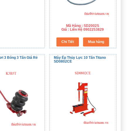
Mã Hàng : SD2002S
Giá : Liên Hệ 0902253829
ơi 3 Bóng 3 Tấn Giá Rẻ
Máy Ép Thủy Lực 10 Tấn Titano
SD0802CE