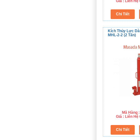
Giá : Liên H
Kích Thủy Lực Dà
MHL-2-2 (2 Tấn)
Mã Hàng :
Giá : Liên H