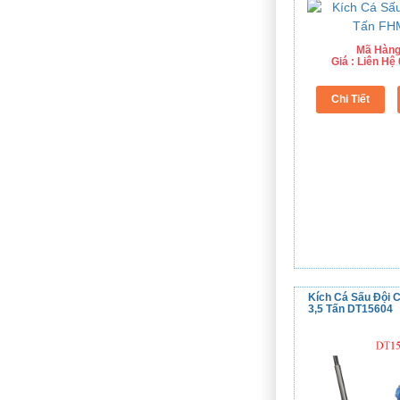
Mã Hàng
Giá : Liên H
Kích Cá Sấu Đội 
3,5 Tấn DT15604