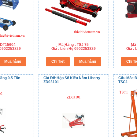
 DT15604
Mã Hàng : TSJ 75
Mã 
ệ 0902253829
Giá : Liên Hệ 0902253829
Giá :
ầng 0.5 Tấn
Giá Đỡ Hộp Số Kiểu Nằm Liberty
Cẩu Móc Đ
ZD03101
TSC1