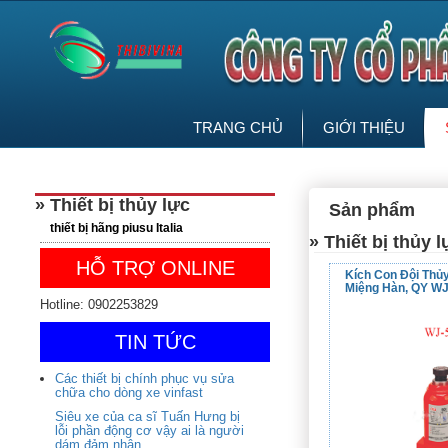
TRANG CHỦ
GIỚI THIỆU
» Thiết bị thủy lực
Sản phẩm
thiết bị hãng piusu Italia
» Thiết bị thủy l
HỖ TRỢ ONLINE
Kích Con Đội Thủy
Miệng Hàn, QY W
Hotline: 0902253829
TIN TỨC
Các thiết bị chính phục vụ sửa
chữa cho dòng xe vinfast
Siêu xe của ca sĩ Tuấn Hưng bị
lỗi phần động cơ vậy ai là người
dám đảm nhận...