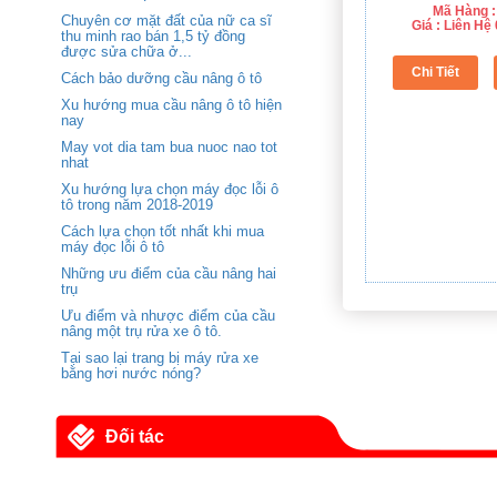
Mã Hàng :
Chuyên cơ mặt đất của nữ ca sĩ
Giá : Liên H
thu minh rao bán 1,5 tỷ đồng
được sửa chữa ở...
Cách bảo dưỡng cầu nâng ô tô
Xu hướng mua cầu nâng ô tô hiện
nay
May vot dia tam bua nuoc nao tot
nhat
Xu hướng lựa chọn máy đọc lỗi ô
tô trong năm 2018-2019
Cách lựa chọn tốt nhất khi mua
máy đọc lỗi ô tô
Những ưu điểm của cầu nâng hai
trụ
Ưu điểm và nhược điểm của cầu
nâng một trụ rửa xe ô tô.
Tại sao lại trang bị máy rửa xe
bằng hơi nước nóng?
Đối tác