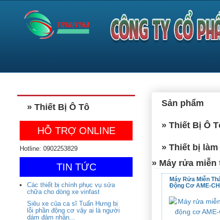
Sản phẩm
» Thiết Bị Ô Tô
» Thiết Bị Ô T
HỖ TRỢ ONLINE
» Thiết bị làm
Hotline: 0902253829
» Máy rửa miễn
TIN TỨC
Máy Rửa Miễn Th
Các thiết bị chính phục vụ sửa
Động Cơ AME-CHI
chữa cho dòng xe vinfast
Siêu xe của ca sĩ Tuấn Hưng bị
lỗi phần động cơ vậy ai là người
dám đảm nhận...