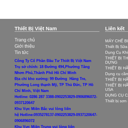
Thiết Bị Việt Nam
Liên kết
Trang chủ
MÁY CHẾ B
Giới thiệu
Thiết Bị Sữ
Tin tức
Dụng Cụ Kh
THIẾT BỊ T
Công Ty Cổ Phần Đầu Tư Thiết Bị Việt Nam
DỰNG
Trụ sở chính: 18 Đường 494,Phường Tăng
THIẾT BỊ 
Nhơn Phú,Thành Phố Hồ Chí Minh
Dụng cụ cầm
Địa chỉ kho xưởng: 99 Đường Hàng Tre,
THIẾT BỊ H
Phường Long thạnh Mỹ, TP Thủ Đức, TP Hồ
THIẾT BỊ 
USA
Chí Minh, Việt Nam
DỤNG CỤ C
Hotline: 0286 287 3388-0902253829-0906896072-
Thiết bị sơn
0937120647
Khu Vực Miền Bắc vui lòng liên
hệ
Hotline:0935278137-0902253829-0937120647-
0906896072
Khu Vực Miền Trung vui lòng liên