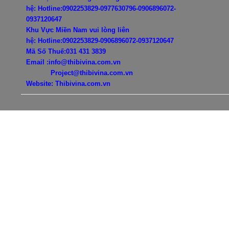
hệ:
Hotline:0902253829-0977630796-
0906896072-
0937120647
Khu Vực Miền Nam vui lòng liên
hệ:
Hotline:0902253829-
0906896072-0937120647
Mã Số Thuế:031 431 3839
Email :info@thibivina.com.vn
Project@thibivina.com.vn
Website: Thibivina.com.vn