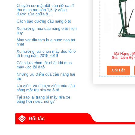
Chuyên cơ mặt đất của nữ ca sĩ
thu minh rao bán 1,5 tỷ đồng
được sửa chữa ở...
Cách bảo dưỡng cầu nâng ô tô
Xu hướng mua cầu nâng ô tô hiện
nay
May vot dia tam bua nuoc nao tot
nhat
Xu hướng lựa chọn máy đọc lỗi ô
Mã Hàng : 
tô trong năm 2018-2019
Giá : Liên H
Cách lựa chọn tốt nhất khi mua
máy đọc lỗi ô tô
Những ưu điểm của cầu nâng hai
trụ
Ưu điểm và nhược điểm của cầu
nâng một trụ rửa xe ô tô.
Tại sao lại trang bị máy rửa xe
bằng hơi nước nóng?
Đối tác