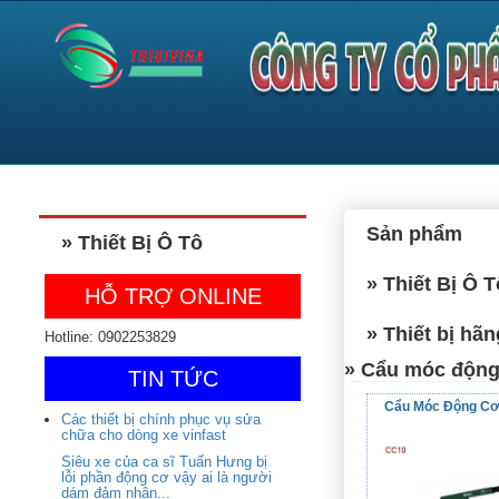
Sản phẩm
» Thiết Bị Ô Tô
» Thiết Bị Ô T
HỖ TRỢ ONLINE
» Thiết bị h
Hotline: 0902253829
» Cẩu móc động
TIN TỨC
Cẩu Móc Động Cơ
Các thiết bị chính phục vụ sửa
chữa cho dòng xe vinfast
Siêu xe của ca sĩ Tuấn Hưng bị
lỗi phần động cơ vậy ai là người
dám đảm nhận...