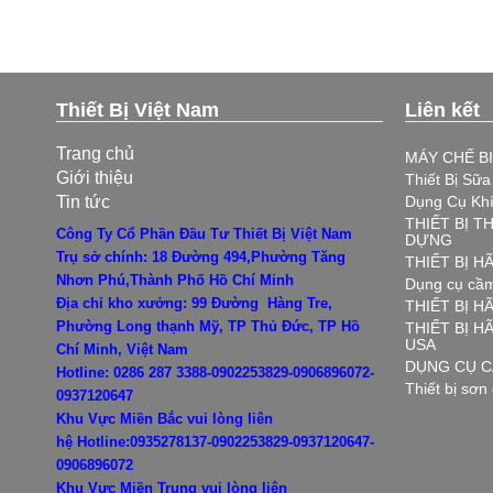
Thiết Bị Việt Nam
Liên kết
Trang chủ
MÁY CHẾ B
Giới thiệu
Thiết Bị Sữ
Tin tức
Dụng Cụ Kh
THIẾT BỊ T
Công Ty Cổ Phần Đầu Tư Thiết Bị Việt Nam
DỰNG
Trụ sở chính: 18 Đường 494,Phường Tăng
THIẾT BỊ 
Nhơn Phú,Thành Phố Hồ Chí Minh
Dụng cụ cầm
Địa chỉ kho xưởng: 99 Đường Hàng Tre,
THIẾT BỊ H
Phường Long thạnh Mỹ, TP Thủ Đức, TP Hồ
THIẾT BỊ 
USA
Chí Minh, Việt Nam
DỤNG CỤ C
Hotline: 0286 287 3388-0902253829-0906896072-
Thiết bị sơn
0937120647
Khu Vực Miền Bắc vui lòng liên
hệ
Hotline:0935278137-0902253829-0937120647-
0906896072
Khu Vực Miền Trung vui lòng liên