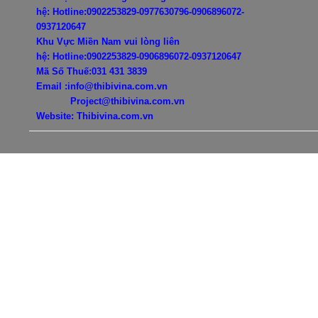
hệ:
Hotline:0902253829-0977630796-
0906896072-
0937120647
Khu Vực Miền Nam vui lòng liên
hệ:
Hotline:0902253829-
0906896072-0937120647
Mã Số Thuế:031 431 3839
Email :info@thibivina.com.vn
Project@thibivina.com.vn
Website: Thibivina.com.vn