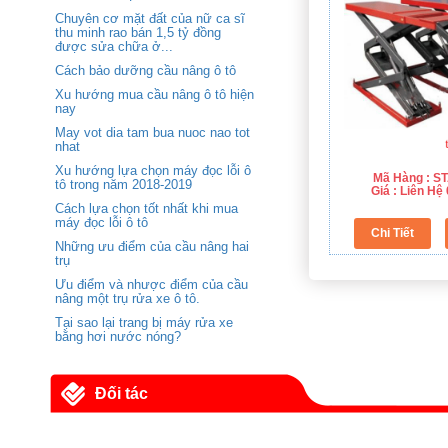
Chuyên cơ mặt đất của nữ ca sĩ
thu minh rao bán 1,5 tỷ đồng
được sửa chữa ở...
Cách bảo dưỡng cầu nâng ô tô
Xu hướng mua cầu nâng ô tô hiện
nay
May vot dia tam bua nuoc nao tot
nhat
Xu hướng lựa chọn máy đọc lỗi ô
Mã Hàng : S
tô trong năm 2018-2019
Giá : Liên H
Cách lựa chọn tốt nhất khi mua
máy đọc lỗi ô tô
Những ưu điểm của cầu nâng hai
trụ
Ưu điểm và nhược điểm của cầu
nâng một trụ rửa xe ô tô.
Tại sao lại trang bị máy rửa xe
bằng hơi nước nóng?
Đối tác