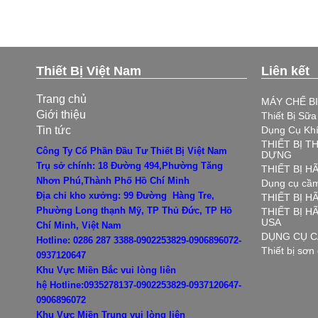
Thiết Bị Việt Nam
Liên kết
Trang chủ
MÁY CHẾ B
Giới thiệu
Thiết Bị Sữ
Tin tức
Dụng Cụ Kh
THIẾT BỊ T
Công Ty Cổ Phần Đầu Tư Thiết Bị Việt Nam
DỰNG
Trụ sở chính: 18 Đường 494,Phường Tăng
THIẾT BỊ 
Nhơn Phú,Thành Phố Hồ Chí Minh
Dụng cụ cầm
Địa chỉ kho xưởng: 99 Đường Hàng Tre,
THIẾT BỊ H
Phường Long thạnh Mỹ, TP Thủ Đức, TP Hồ
THIẾT BỊ 
USA
Chí Minh, Việt Nam
DỤNG CỤ C
Hotline: 0286 287 3388-0902253829-0906896072-
Thiết bị sơn
0937120647
Khu Vực Miền Bắc vui lòng liên
hệ
Hotline:0935278137-0902253829-0937120647-
0906896072
Khu Vực Miền Trung vui lòng liên