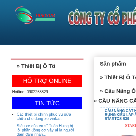
Sản phẩm
» Thiết Bị Ô Tô
» Thiết Bị Ô T
HỖ TRỢ ONLINE
» Cầu Nâng Ô
Hotline: 0902253829
» CẦU NÂNG C
TIN TỨC
CẦU NÂNG CẮT 
Các thiết bị chính phục vụ sửa
BỤNG KIỂU LẮP
chữa cho dòng xe vinfast
STARTOS S39
Siêu xe của ca sĩ Tuấn Hưng bị
lỗi phần động cơ vậy ai là người
dám đảm nhận...