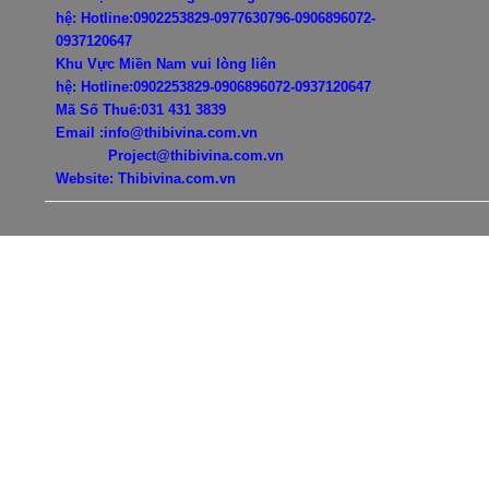
hệ:
Hotline:0902253829-0977630796-
0906896072-
0937120647
Khu Vực Miền Nam vui lòng liên
hệ:
Hotline:0902253829-
0906896072-0937120647
Mã Số Thuế:031 431 3839
Email :info@thibivina.com.vn
Project@thibivina.com.vn
Website: Thibivina.com.vn