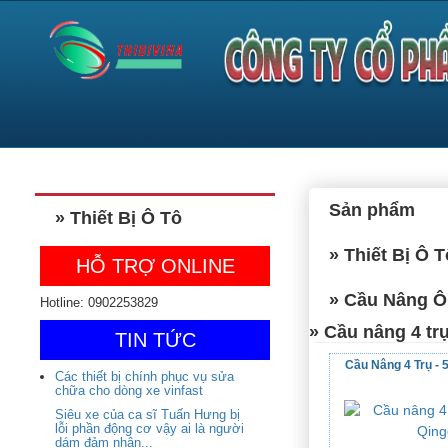
Sản phẩm
» Thiết Bị Ô Tô
» Thiết Bị Ô T
HỖ TRỢ ONLINE
» Cầu Nâng Ô
Hotline: 0902253829
» Cầu nâng 4 tr
TIN TỨC
Cầu Nâng 4 Trụ - 
Các thiết bị chính phục vụ sửa
chữa cho dòng xe vinfast
Siêu xe của ca sĩ Tuấn Hưng bị
lỗi phần động cơ vậy ai là người
dám đảm nhận...