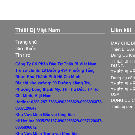
Thiết Bị Việt Nam
Liên kết
Trang chủ
MÁY CHẾ B
Giới thiệu
Thiết Bị Sữ
Tin tức
Dụng Cụ Kh
THIẾT BỊ T
Công Ty Cổ Phần Đầu Tư Thiết Bị Việt Nam
DỰNG
Trụ sở chính: 18 Đường 494,Phường Tăng
THIẾT BỊ 
Nhơn Phú,Thành Phố Hồ Chí Minh
Dụng cụ cầm
Địa chỉ kho xưởng: 99 Đường Hàng Tre,
THIẾT BỊ H
Phường Long thạnh Mỹ, TP Thủ Đức, TP Hồ
THIẾT BỊ 
USA
Chí Minh, Việt Nam
DỤNG CỤ C
Hotline: 0286 287 3388-0902253829-0906896072-
Thiết bị sơn
0937120647
Khu Vực Miền Bắc vui lòng liên
hệ
Hotline:0935278137-0902253829-0937120647-
0906896072
Khu Vực Miền Trung vui lòng liên