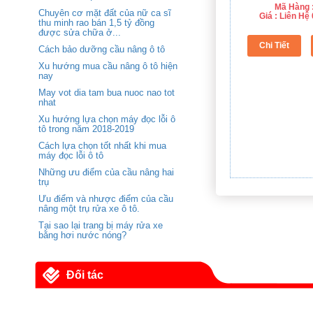
Mã Hàng :
Chuyên cơ mặt đất của nữ ca sĩ
Giá : Liên H
thu minh rao bán 1,5 tỷ đồng
được sửa chữa ở...
Cách bảo dưỡng cầu nâng ô tô
Xu hướng mua cầu nâng ô tô hiện
nay
May vot dia tam bua nuoc nao tot
nhat
Xu hướng lựa chọn máy đọc lỗi ô
tô trong năm 2018-2019
Cách lựa chọn tốt nhất khi mua
máy đọc lỗi ô tô
Những ưu điểm của cầu nâng hai
trụ
Ưu điểm và nhược điểm của cầu
nâng một trụ rửa xe ô tô.
Tại sao lại trang bị máy rửa xe
bằng hơi nước nóng?
Đối tác