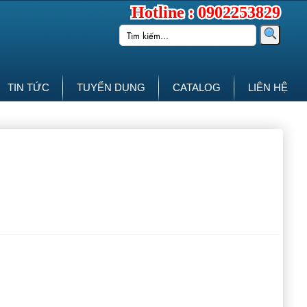
Hotline : 0902253829
TIN TỨC
TUYỂN DỤNG
CATALOG
LIÊN HỆ