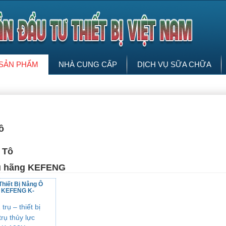
SẢN PHẨM
NHÀ CUNG CẤP
DỊCH VỤ SỮA CHỮA
ô
 Tô
rụ hãng KEFENG
Thiết Bị Nâng Ô
c KEFENG K-