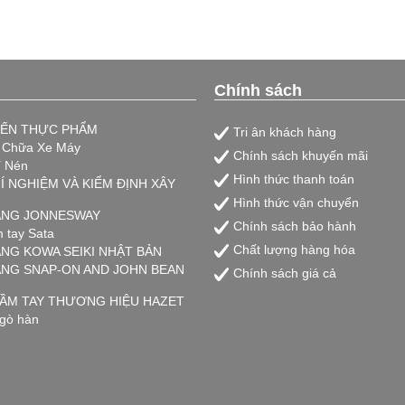
Chính sách
IẾN THỰC PHẨM
Tri ân khách hàng
a Chữa Xe Máy
Chính sách khuyến mãi
í Nén
Hình thức thanh toán
HÍ NGHIỆM VÀ KIỂM ĐỊNH XÂY
Hình thức vận chuyển
HÃNG JONNESWAY
Chính sách bảo hành
 tay Sata
Chất lượng hàng hóa
ÃNG KOWA SEIKI NHẬT BẢN
HÃNG SNAP-ON AND JOHN BEAN
Chính sách giá cả
ẦM TAY THƯƠNG HIỆU HAZET
 gò hàn