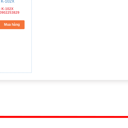
: K-102X
ệ 0902253829