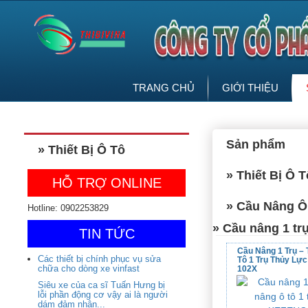
TRANG CHỦ
GIỚI THIỆU
Sản phẩm
» Thiết Bị Ô Tô
» Thiết Bị Ô T
HỖ TRỢ ONLINE
» Cầu Nâng Ô
Hotline: 0902253829
» Cầu nâng 1 t
TIN TỨC
Cầu Nâng 1 Trụ – 
Các thiết bị chính phục vụ sửa
Tô 1 Trụ Thủy Lự
chữa cho dòng xe vinfast
102X
Siêu xe của ca sĩ Tuấn Hưng bị
lỗi phần động cơ vậy ai là người
dám đảm nhận...