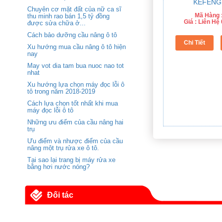
Chuyên cơ mặt đất của nữ ca sĩ
Mã Hàng 
thu minh rao bán 1,5 tỷ đồng
Giá : Liên H
được sửa chữa ở...
Cách bảo dưỡng cầu nâng ô tô
Xu hướng mua cầu nâng ô tô hiện
nay
May vot dia tam bua nuoc nao tot
nhat
Xu hướng lựa chọn máy đọc lỗi ô
tô trong năm 2018-2019
Cách lựa chọn tốt nhất khi mua
máy đọc lỗi ô tô
Những ưu điểm của cầu nâng hai
trụ
Ưu điểm và nhược điểm của cầu
nâng một trụ rửa xe ô tô.
Tại sao lại trang bị máy rửa xe
bằng hơi nước nóng?
Đối tác