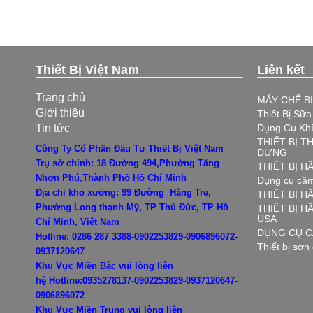
Thiết Bị Việt Nam
Liên kết
Trang chủ
MÁY CHẾ B
Giới thiệu
Thiết Bị Sữ
Tin tức
Dụng Cụ Kh
THIẾT BỊ T
Công Ty Cổ Phần Đầu Tư Thiết Bị Việt Nam
DỰNG
Trụ sở chính: 18 Đường 494,Phường Tăng
THIẾT BỊ 
Nhơn Phú,Thành Phố Hồ Chí Minh
Dụng cụ cầm
Địa chỉ kho xưởng: 99 Đường Hàng Tre,
THIẾT BỊ H
Phường Long thạnh Mỹ, TP Thủ Đức, TP Hồ
THIẾT BỊ 
USA
Chí Minh, Việt Nam
DỤNG CỤ C
Hotline: 0286 287 3388-0902253829-0906896072-
Thiết bị sơn
0937120647
Khu Vực Miền Bắc vui lòng liên
hệ
Hotline:0935278137-0902253829-0937120647-
0906896072
Khu Vực Miền Trung vui lòng liên