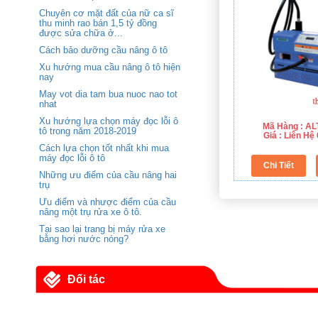
Chuyên cơ mặt đất của nữ ca sĩ
thu minh rao bán 1,5 tỷ đồng
được sửa chữa ở...
Cách bảo dưỡng cầu nâng ô tô
Xu hướng mua cầu nâng ô tô hiện
nay
May vot dia tam bua nuoc nao tot
nhat
Xu hướng lựa chọn máy đọc lỗi ô
Mã Hàng : A
tô trong năm 2018-2019
Giá : Liên H
Cách lựa chọn tốt nhất khi mua
máy đọc lỗi ô tô
Những ưu điểm của cầu nâng hai
trụ
Ưu điểm và nhược điểm của cầu
nâng một trụ rửa xe ô tô.
Tại sao lại trang bị máy rửa xe
bằng hơi nước nóng?
Đối tác