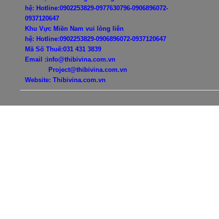
hệ:
Hotline:0902253829-0977630796-
0906896072-
0937120647
Khu Vực Miền Nam vui lòng liên
hệ:
Hotline:0902253829-
0906896072-0937120647
Mã Số Thuế:031 431 3839
Email :info@thibivina.com.vn
Project@thibivina.com.vn
Website: Thibivina.com.vn