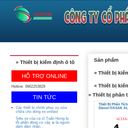
Sản phẩm
» Thiết bị kiểm định ô tô
» Thiết bị kiể
HỖ TRỢ ONLINE
» Thiết bị kiể
Hotline: 0902253829
» Thiết bị phân
TIN TỨC
Thiết Bị Phân Tíc
Các thiết bị chính phục vụ sửa
Diesel IYASAK A
chữa cho dòng xe vinfast
Siêu xe của ca sĩ Tuấn Hưng bị
lỗi phần động cơ vậy ai là người
dám đảm nhận...