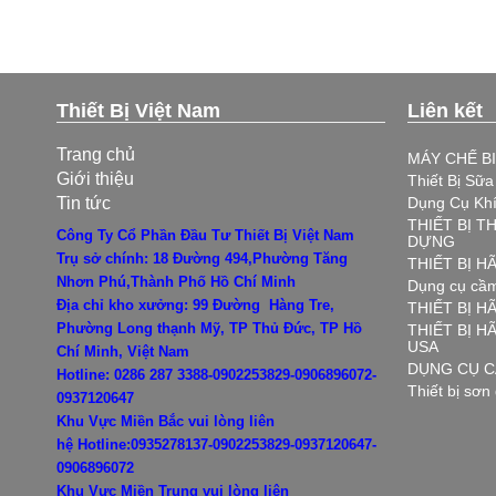
Thiết Bị Việt Nam
Liên kết
Trang chủ
MÁY CHẾ B
Giới thiệu
Thiết Bị Sữ
Tin tức
Dụng Cụ Kh
THIẾT BỊ T
Công Ty Cổ Phần Đầu Tư Thiết Bị Việt Nam
DỰNG
Trụ sở chính: 18 Đường 494,Phường Tăng
THIẾT BỊ 
Nhơn Phú,Thành Phố Hồ Chí Minh
Dụng cụ cầm
Địa chỉ kho xưởng: 99 Đường Hàng Tre,
THIẾT BỊ H
Phường Long thạnh Mỹ, TP Thủ Đức, TP Hồ
THIẾT BỊ 
USA
Chí Minh, Việt Nam
DỤNG CỤ C
Hotline: 0286 287 3388-0902253829-0906896072-
Thiết bị sơn
0937120647
Khu Vực Miền Bắc vui lòng liên
hệ
Hotline:0935278137-0902253829-0937120647-
0906896072
Khu Vực Miền Trung vui lòng liên