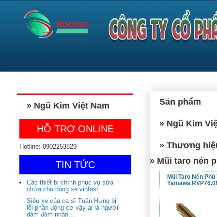
Sản phẩm
» Ngũ Kim Việt Nam
» Ngũ Kim Vi
HỖ TRỢ ONLINE
» Thương hiệ
Hotline: 0902253829
» Mũi taro nén 
TIN TỨC
Mũi Taro Nén Phủ
Các thiết bị chính phục vụ sửa
Yamawa RVP76.0
chữa cho dòng xe vinfast
Siêu xe của ca sĩ Tuấn Hưng bị
lỗi phần động cơ vậy ai là người
dám đảm nhận...