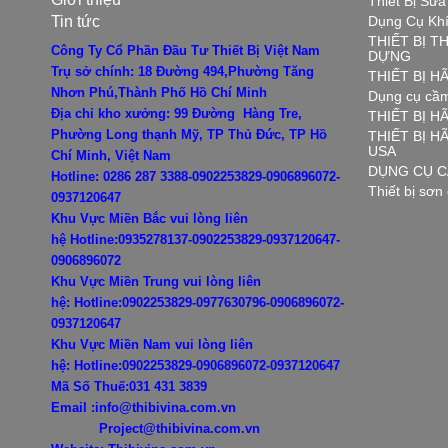
Thiết Bị Sữ
Tin tức
Dụng Cụ Kh
THIẾT BỊ T
Công Ty Cổ Phần Đầu Tư Thiết Bị Việt Nam
DỰNG
Trụ sở chính: 18 Đường 494,Phường Tăng
THIẾT BỊ 
Nhơn Phú,Thành Phố Hồ Chí Minh
Dụng cụ cầm
Địa chỉ kho xưởng: 99 Đường Hàng Tre,
THIẾT BỊ H
Phường Long thạnh Mỹ, TP Thủ Đức, TP Hồ
THIẾT BỊ 
USA
Chí Minh, Việt Nam
DỤNG CỤ C
Hotline: 0286 287 3388-0902253829-0906896072-
Thiết bị sơn
0937120647
Khu Vực Miền Bắc vui lòng liên
hệ
Hotline:0935278137-0902253829-0937120647-
0906896072
Khu Vực Miền Trung vui lòng liên
hệ:
Hotline:0902253829-0977630796-
0906896072-
0937120647
Khu Vực Miền Nam vui lòng liên
hệ:
Hotline:0902253829-
0906896072-0937120647
Mã Số Thuế:031 431 3839
Email :info@thibivina.com.vn
Project@thibivina.com.vn