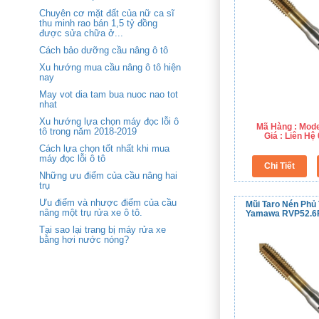
Chuyên cơ mặt đất của nữ ca sĩ
thu minh rao bán 1,5 tỷ đồng
được sửa chữa ở...
Cách bảo dưỡng cầu nâng ô tô
Xu hướng mua cầu nâng ô tô hiện
nay
May vot dia tam bua nuoc nao tot
nhat
Xu hướng lựa chọn máy đọc lỗi ô
Mã Hàng : Mod
tô trong năm 2018-2019
Giá : Liên H
Cách lựa chọn tốt nhất khi mua
máy đọc lỗi ô tô
Những ưu điểm của cầu nâng hai
trụ
Ưu điểm và nhược điểm của cầu
Mũi Taro Nén Phủ
nâng một trụ rửa xe ô tô.
Yamawa RVP52.6
Tại sao lại trang bị máy rửa xe
bằng hơi nước nóng?