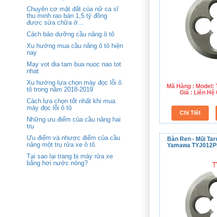
Chuyên cơ mặt đất của nữ ca sĩ
thu minh rao bán 1,5 tỷ đồng
được sửa chữa ở...
Cách bảo dưỡng cầu nâng ô tô
Xu hướng mua cầu nâng ô tô hiện
nay
May vot dia tam bua nuoc nao tot
nhat
Xu hướng lựa chọn máy đọc lỗi ô
Mã Hàng : Model
tô trong năm 2018-2019
Giá : Liên H
Cách lựa chọn tốt nhất khi mua
máy đọc lỗi ô tô
Những ưu điểm của cầu nâng hai
trụ
Ưu điểm và nhược điểm của cầu
Bàn Ren - Mũi Tar
nâng một trụ rửa xe ô tô.
Yamawa TYJ012
Tại sao lại trang bị máy rửa xe
bằng hơi nước nóng?