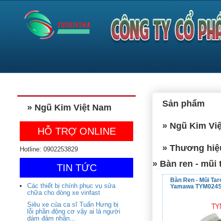
Sản phẩm
» Ngũ Kim Việt Nam
» Ngũ Kim Vi
HỖ TRỢ ONLINE
» Thương hiệ
Hotline: 0902253829
» Bàn ren - mũi
TIN TỨC
Bàn Ren - Mũi Tar
Các thiết bị chính phục vụ sửa
Yamawa TYM024
chữa cho dòng xe vinfast
Siêu xe của ca sĩ Tuấn Hưng bị
lỗi phần động cơ vậy ai là người
dám đảm nhận...