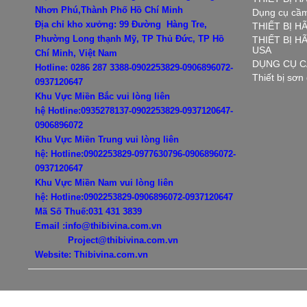
Nhơn Phú,Thành Phố Hồ Chí Minh
Dụng cụ cầm
Địa chỉ kho xưởng: 99 Đường Hàng Tre,
THIẾT BỊ H
Phường Long thạnh Mỹ, TP Thủ Đức, TP Hồ
THIẾT BỊ 
USA
Chí Minh, Việt Nam
DỤNG CỤ C
Hotline: 0286 287 3388-0902253829-0906896072-
Thiết bị sơn
0937120647
Khu Vực Miền Bắc vui lòng liên
hệ
Hotline:0935278137-0902253829-0937120647-
0906896072
Khu Vực Miền Trung vui lòng liên
hệ:
Hotline:0902253829-0977630796-
0906896072-
0937120647
Khu Vực Miền Nam vui lòng liên
hệ:
Hotline:0902253829-
0906896072-0937120647
Mã Số Thuế:031 431 3839
Email :info@thibivina.com.vn
Project@thibivina.com.vn
Website: Thibivina.com.vn