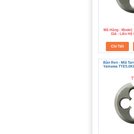
Mã Hàng : Model
Giá : Liên H
Bàn Ren - Mũi Tar
Yamawa TYE5.0