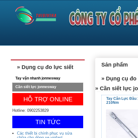
Sản phẩm
» Dụng cụ đo lực siết
» Dụng cụ đo 
Tay vặn nhanh jonnesway
Cần siết lực jonnesway
» Cần siết lực 
HỖ TRỢ ONLINE
Tay Cân Lực Đầu 1
210Nm
Hotline: 0902253829
TIN TỨC
Các thiết bị chính phục vụ sửa
chữa cho dòng xe vinfast