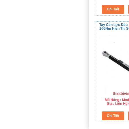
Tay Cân Lực Đầu 1
100Nm Hiển Thị S
Mã Hàng : Mod
Giá : Liên H