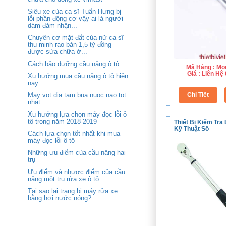
Siêu xe của ca sĩ Tuấn Hưng bị
lỗi phần động cơ vậy ai là người
dám đảm nhận...
Chuyên cơ mặt đất của nữ ca sĩ
thu minh rao bán 1,5 tỷ đồng
được sửa chữa ở...
Cách bảo dưỡng cầu nâng ô tô
Mã Hàng : Mo
Giá : Liên H
Xu hướng mua cầu nâng ô tô hiện
nay
May vot dia tam bua nuoc nao tot
nhat
Xu hướng lựa chọn máy đọc lỗi ô
tô trong năm 2018-2019
Thiết Bị Kiểm Tra 
Kỹ Thuật Số
Cách lựa chọn tốt nhất khi mua
máy đọc lỗi ô tô
Những ưu điểm của cầu nâng hai
trụ
Ưu điểm và nhược điểm của cầu
nâng một trụ rửa xe ô tô.
Tại sao lại trang bị máy rửa xe
bằng hơi nước nóng?