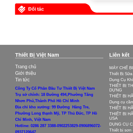
Đối tác
Thiết Bị Việt Nam
Liên kết
Trang chủ
MÁY CHẾ B
Giới thiệu
Thiết Bị Sữ
Tin tức
Dụng Cụ Kh
THIẾT BỊ T
Công Ty Cổ Phần Đầu Tư Thiết Bị Việt Nam
DỰNG
Trụ sở chính: 18 Đường 494,Phường Tăng
THIẾT BỊ 
Nhơn Phú,Thành Phố Hồ Chí Minh
Dụng cụ cầm
Địa chỉ kho xưởng: 99 Đường Hàng Tre,
THIẾT BỊ H
Phường Long thạnh Mỹ, TP Thủ Đức, TP Hồ
THIẾT BỊ 
USA
Chí Minh, Việt Nam
DỤNG CỤ C
Hotline: 0286 287 3388-0902253829-0906896072-
Thiết bị sơn
0937120647