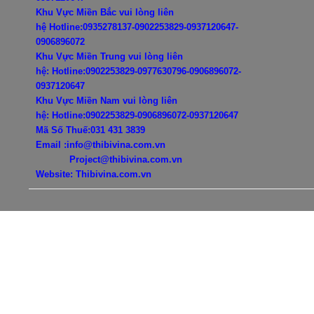
Khu Vực Miền Bắc vui lòng liên
hệ
Hotline:0935278137-0902253829-0937120647-
0906896072
Khu Vực Miền Trung vui lòng liên
hệ:
Hotline:0902253829-0977630796-
0906896072-
0937120647
Khu Vực Miền Nam vui lòng liên
hệ:
Hotline:0902253829-
0906896072-0937120647
Mã Số Thuế:031 431 3839
Email :info@thibivina.com.vn
Project@thibivina.com.vn
Website: Thibivina.com.vn