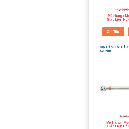
Mã Hàng : M
Giá : Liên H
Tay Cân Lực Đầu 1
340Nm
Mã Hàng : Mo
Giá : Liên H