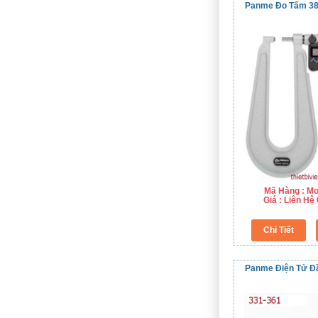
Panme Đo Tấm 38
Mã Hàng : Mo
Giá : Liên H
Panme Điện Tử Đ