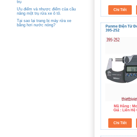
trụ
Ưu điểm và nhược điểm của cầu
nâng một trụ rửa xe ô tô.
Tại sao lại trang bị máy rửa xe
bằng hơi nước nóng?
Panme Điện Tử Đ
395-252
Mã Hàng : Mo
Giá : Liên H