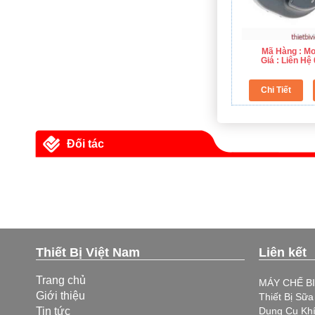
Mã Hàng : Mo
Giá : Liên H
Đối tác
Thiết Bị Việt Nam
Liên kết
Trang chủ
MÁY CHẾ B
Giới thiệu
Thiết Bị Sữ
Tin tức
Dụng Cụ Kh