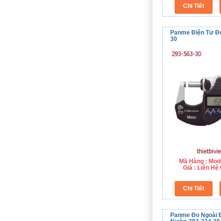
Panme Điện Tử Đo
30
Mã Hàng : Mod
Giá : Liên H
Panme Đo Ngoài 