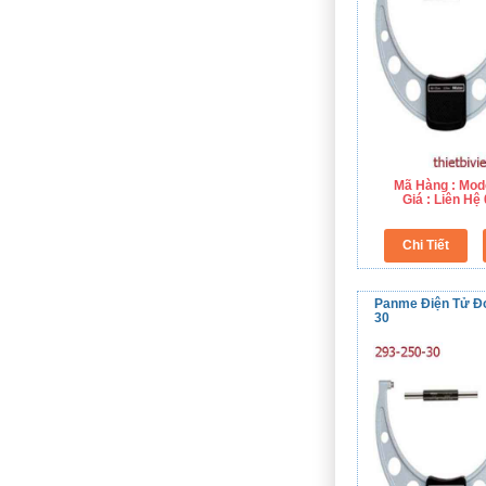
Mã Hàng : Mod
Giá : Liên H
Panme Điện Tử Đo
30