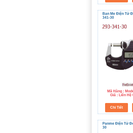
Ban Me Điện Tử Đ
341-30
Mã Hàng : Mode
Giá : Liên H
Panme Điện Tử Đo
30