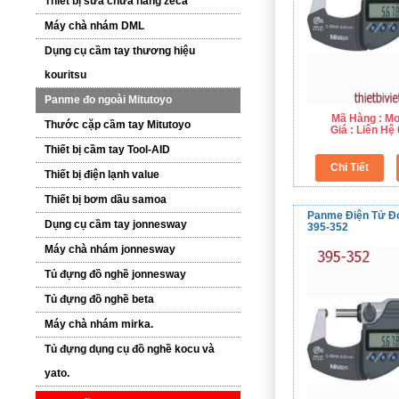
Thiết bị sửa chữa hãng zeca
Máy chà nhám DML
Dụng cụ cầm tay thương hiệu
kouritsu
Panme đo ngoài Mitutoyo
Mã Hàng : Mo
Thước cặp cầm tay Mitutoyo
Giá : Liên H
Thiết bị cầm tay Tool-AID
Thiết bị điện lạnh value
Thiết bị bơm dầu samoa
Panme Điện Tử Đ
Dụng cụ cầm tay jonnesway
395-352
Máy chà nhám jonnesway
Tủ đựng đồ nghề jonnesway
Tủ đựng đồ nghề beta
Máy chà nhám mirka.
Tủ đựng dụng cụ đồ nghề kocu và
yato.