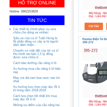
HỖ TRỢ ONLINE
Hotline: 0902253829
Mã Hàng : Mo
Giá : Liên H
TIN TỨC
Các thiết bị chính phục vụ sửa
chữa cho dòng xe vinfast
Siêu xe của ca sĩ Tuấn Hưng bị
Panme Điện Tử Đ
lỗi phần động cơ vậy ai là người
395-272
dám đảm nhận...
Chuyên cơ mặt đất của nữ ca sĩ
thu minh rao bán 1,5 tỷ đồng
được sửa chữa ở...
Cách bảo dưỡng cầu nâng ô tô
Xu hướng mua cầu nâng ô tô hiện
nay
May vot dia tam bua nuoc nao tot
nhat
Xu hướng lựa chọn máy đọc lỗi ô
tô trong năm 2018-2019
Cách lựa chọn tốt nhất khi mua
máy đọc lỗi ô tô
Mã Hàng : Mo
Giá : Liên H
Những ưu điểm của cầu nâng hai