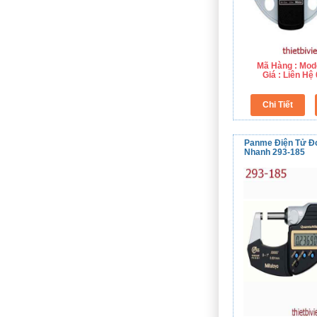
Mã Hàng : Mod
Giá : Liên H
Panme Điện Tử Đ
Nhanh 293-185