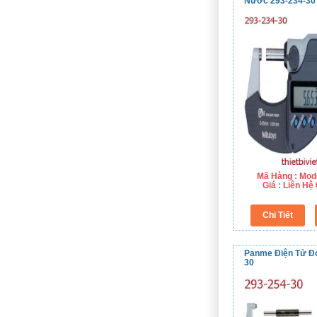
Nước 293-234-30
Mã Hàng : Mod
Giá : Liên H
Panme Điện Tử Đo
30