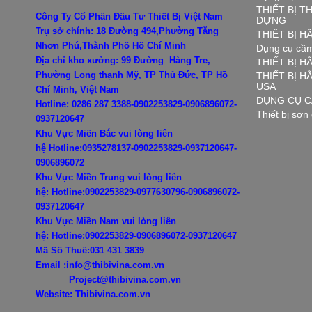
THIẾT BỊ T
Công Ty Cổ Phần Đầu Tư Thiết Bị Việt Nam
DỰNG
Trụ sở chính: 18 Đường 494,Phường Tăng
THIẾT BỊ 
Nhơn Phú,Thành Phố Hồ Chí Minh
Dụng cụ cầm
Địa chỉ kho xưởng: 99 Đường Hàng Tre,
THIẾT BỊ H
Phường Long thạnh Mỹ, TP Thủ Đức, TP Hồ
THIẾT BỊ 
USA
Chí Minh, Việt Nam
DỤNG CỤ C
Hotline: 0286 287 3388-0902253829-0906896072-
Thiết bị sơn
0937120647
Khu Vực Miền Bắc vui lòng liên
hệ
Hotline:0935278137-0902253829-0937120647-
0906896072
Khu Vực Miền Trung vui lòng liên
hệ:
Hotline:0902253829-0977630796-
0906896072-
0937120647
Khu Vực Miền Nam vui lòng liên
hệ:
Hotline:0902253829-
0906896072-0937120647
Mã Số Thuế:031 431 3839
Email :info@thibivina.com.vn
Project@thibivina.com.vn
Website: Thibivina.com.vn