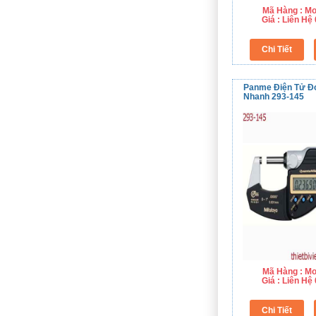
Mã Hàng : Mo
Giá : Liên H
Panme Điện Tử Đ
Nhanh 293-145
Mã Hàng : Mo
Giá : Liên H