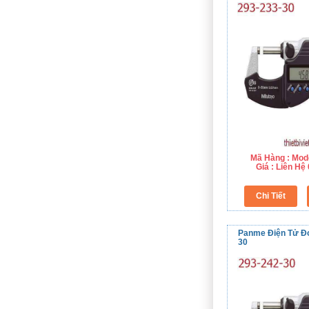
Mã Hàng : Mod
Giá : Liên H
Panme Điện Tử Đo
30