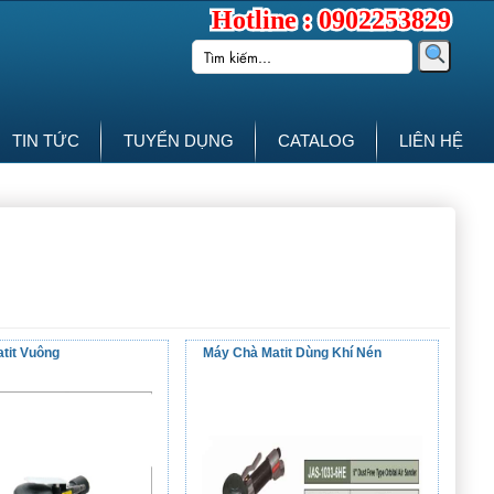
Hotline : 0902253829
TIN TỨC
TUYỂN DỤNG
CATALOG
LIÊN HỆ
tit Vuông
Máy Chà Matit Dùng Khí Nén