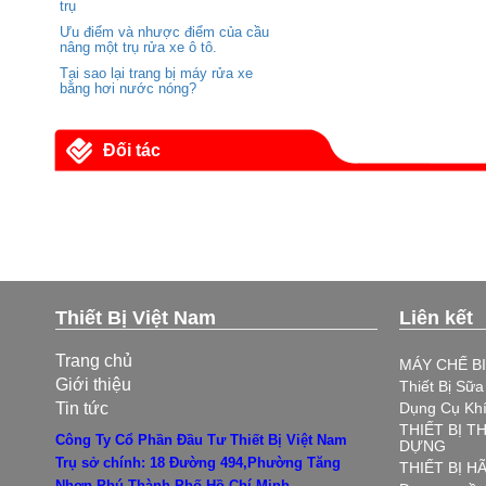
trụ
Ưu điểm và nhược điểm của cầu
nâng một trụ rửa xe ô tô.
Tại sao lại trang bị máy rửa xe
bằng hơi nước nóng?
Đối tác
Thiết Bị Việt Nam
Liên kết
Trang chủ
MÁY CHẾ B
Giới thiệu
Thiết Bị Sữ
Tin tức
Dụng Cụ Kh
THIẾT BỊ T
Công Ty Cổ Phần Đầu Tư Thiết Bị Việt Nam
DỰNG
Trụ sở chính: 18 Đường 494,Phường Tăng
THIẾT BỊ 
Nhơn Phú,Thành Phố Hồ Chí Minh