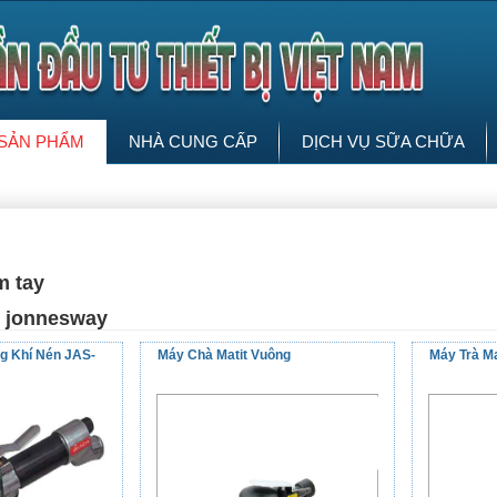
SẢN PHẨM
NHÀ CUNG CẤP
DỊCH VỤ SỮA CHỮA
m tay
 jonnesway
g Khí Nén JAS-
Máy Chà Matit Vuông
Máy Trà Ma