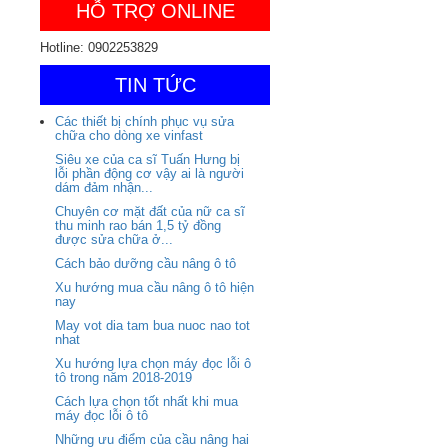
HỖ TRỢ ONLINE
Hotline: 0902253829
TIN TỨC
Các thiết bị chính phục vụ sửa
chữa cho dòng xe vinfast
Siêu xe của ca sĩ Tuấn Hưng bị
lỗi phần động cơ vậy ai là người
dám đảm nhận...
Chuyên cơ mặt đất của nữ ca sĩ
thu minh rao bán 1,5 tỷ đồng
được sửa chữa ở...
Cách bảo dưỡng cầu nâng ô tô
Xu hướng mua cầu nâng ô tô hiện
nay
May vot dia tam bua nuoc nao tot
nhat
Xu hướng lựa chọn máy đọc lỗi ô
tô trong năm 2018-2019
Cách lựa chọn tốt nhất khi mua
máy đọc lỗi ô tô
Những ưu điểm của cầu nâng hai