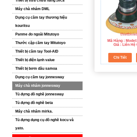
Thiết bị sửa chữa hãng zeca
Máy chà nhám DML
Dụng cụ cầm tay thương hiệu
kouritsu
Panme đo ngoài Mitutoyo
Mã Hàng : Model
Thước cặp cầm tay Mitutoyo
Giá : Liên H
Thiết bị cầm tay Tool-AID
Thiết bị điện lạnh value
Thiết bị bơm dầu samoa
Dụng cụ cầm tay jonnesway
Máy chà nhám jonnesway
Tủ đựng đồ nghề jonnesway
Tủ đựng đồ nghề beta
Máy chà nhám mirka.
Tủ đựng dụng cụ đồ nghề kocu và
yato.