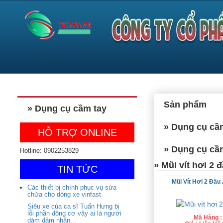
Sản phẩm
» Dụng cụ cầm tay
» Dụng cụ cầ
HỖ TRỢ ONLINE
» Dụng cụ cầm
Hotline: 0902253829
» Mũi vít hơi 2 
TIN TỨC
Mũi Vít Hơi 2 Đầu
Các thiết bị chính phục vụ sửa
chữa cho dòng xe vinfast
Siêu xe của ca sĩ Tuấn Hưng bị
lỗi phần động cơ vậy ai là người
Mã Hàng :
dám đảm nhận...