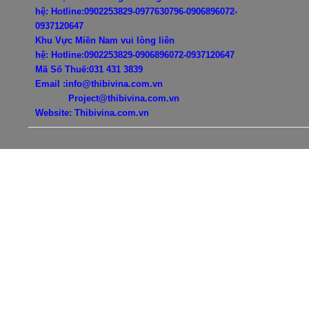
hệ:
Hotline:0902253829-0977630796-
0906896072-
0937120647
Khu Vực Miền Nam vui lòng liên
hệ:
Hotline:0902253829-
0906896072-0937120647
Mã Số Thuế:031 431 3839
Email :info@thibivina.com.vn
Project@thibivina.com.vn
Website: Thibivina.com.vn