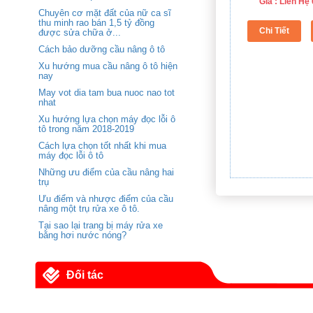
Giá : Liên H
Chuyên cơ mặt đất của nữ ca sĩ
thu minh rao bán 1,5 tỷ đồng
được sửa chữa ở...
Cách bảo dưỡng cầu nâng ô tô
Xu hướng mua cầu nâng ô tô hiện
nay
May vot dia tam bua nuoc nao tot
nhat
Xu hướng lựa chọn máy đọc lỗi ô
tô trong năm 2018-2019
Cách lựa chọn tốt nhất khi mua
máy đọc lỗi ô tô
Những ưu điểm của cầu nâng hai
trụ
Ưu điểm và nhược điểm của cầu
nâng một trụ rửa xe ô tô.
Tại sao lại trang bị máy rửa xe
bằng hơi nước nóng?
Đối tác