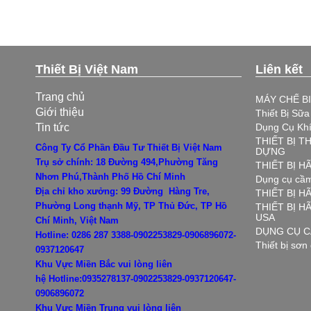
Thiết Bị Việt Nam
Liên kết
Trang chủ
MÁY CHẾ B
Giới thiệu
Thiết Bị Sữ
Tin tức
Dụng Cụ Kh
THIẾT BỊ T
Công Ty Cổ Phần Đầu Tư Thiết Bị Việt Nam
DỰNG
Trụ sở chính: 18 Đường 494,Phường Tăng
THIẾT BỊ 
Nhơn Phú,Thành Phố Hồ Chí Minh
Dụng cụ cầm
Địa chỉ kho xưởng: 99 Đường Hàng Tre,
THIẾT BỊ H
Phường Long thạnh Mỹ, TP Thủ Đức, TP Hồ
THIẾT BỊ 
USA
Chí Minh, Việt Nam
DỤNG CỤ C
Hotline: 0286 287 3388-0902253829-0906896072-
Thiết bị sơn
0937120647
Khu Vực Miền Bắc vui lòng liên
hệ
Hotline:0935278137-0902253829-0937120647-
0906896072
Khu Vực Miền Trung vui lòng liên